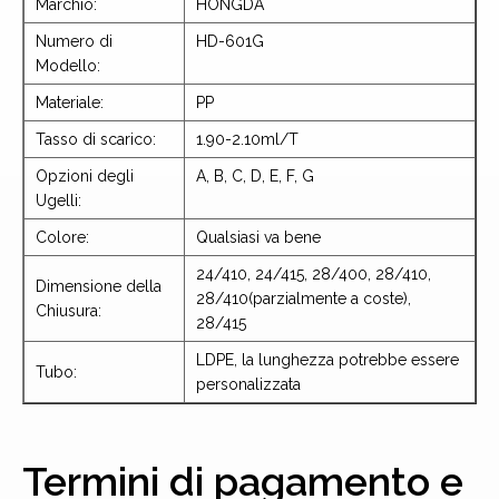
Marchio:
HONGDA
Numero di
HD-601G
Modello:
Materiale:
PP
Tasso di scarico:
1.90-2.10ml/T
Opzioni degli
A, B, C, D, E, F, G
Ugelli:
Colore:
Qualsiasi va bene
24/410, 24/415, 28/400, 28/410,
Dimensione della
28/410(parzialmente a coste),
Chiusura:
28/415
LDPE, la lunghezza potrebbe essere
Tubo:
personalizzata
Termini di pagamento e