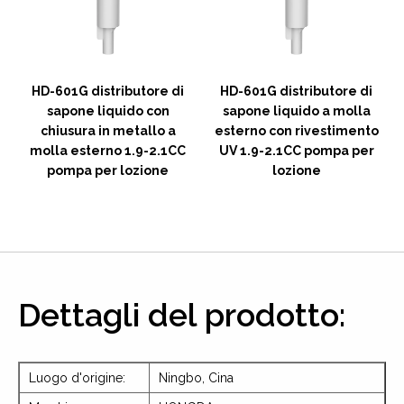
HD-601G distributore di
HD-601G distributore di
sapone liquido con
sapone liquido a molla
chiusura in metallo a
esterno con rivestimento
a
molla esterno 1.9-2.1CC
UV 1.9-2.1CC pompa per
pompa per lozione
lozione
Dettagli del prodotto:
Luogo d'origine:
Ningbo, Cina