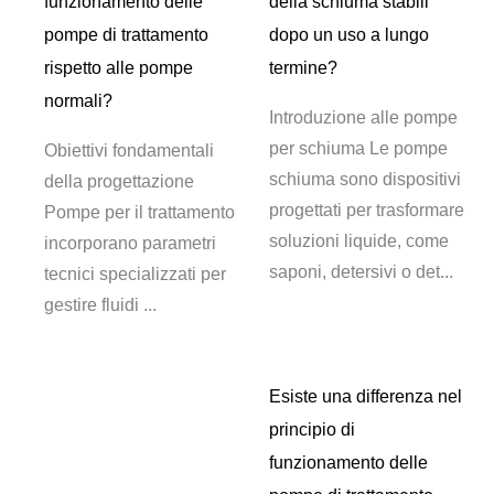
funzionamento delle
della schiuma stabili
r
pompe di trattamento
dopo un uso a lungo
?
rispetto alle pompe
termine?
normali?
one
Introduzione alle pompe
per schiuma Le pompe
Obiettivi fondamentali
er
schiuma sono dispositivi
della progettazione
vo
progettati per trasformare
Pompe per il trattamento
soluzioni liquide, come
incorporano parametri
o
saponi, detersivi o det...
tecnici specializzati per
gestire fluidi ...
Esiste una differenza nel
principio di
funzionamento delle