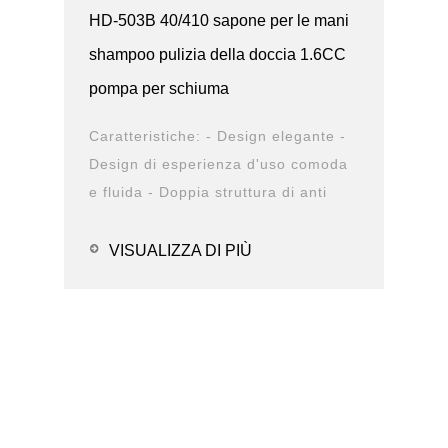
HD-503B 40/410 sapone per le mani
shampoo pulizia della doccia 1.6CC
pompa per schiuma
Caratteristiche: - Design elegante -
Design di esperienza d'uso comoda
e fluida - Doppia struttura di anti
perdita - Diversa opzione di chiusura
- Op...
VISUALIZZA DI PIÙ