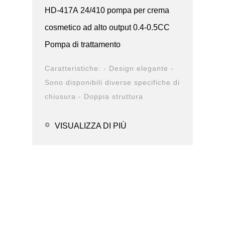
HD-417A 24/410 pompa per crema
cosmetico ad alto output 0.4-0.5CC
Pompa di trattamento
Caratteristiche: - Design elegante -
Sono disponibili diverse specifiche di
chiusura - Doppia struttura
antiperdita - Design durevole -
Opzioni della ...
VISUALIZZA DI PIÙ