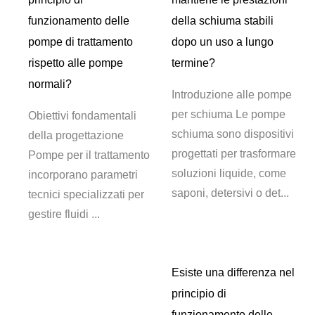
funzionamento delle
della schiuma stabili
r
pompe di trattamento
dopo un uso a lungo
?
rispetto alle pompe
termine?
normali?
one
Introduzione alle pompe
per schiuma Le pompe
Obiettivi fondamentali
er
schiuma sono dispositivi
della progettazione
vo
progettati per trasformare
Pompe per il trattamento
soluzioni liquide, come
incorporano parametri
o
saponi, detersivi o det...
tecnici specializzati per
gestire fluidi ...
Esiste una differenza nel
principio di
funzionamento delle