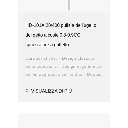
HD-101A 28/400 pulizia dell'ugello
del getto a coste 0.8-0.9CC
spruzzatore a grilletto
Caratteristiche: - Design classico
della copertura - Design ergonomico
dell’impugnatura per le dita - Doppia
struttura antiperdita - Design
durevole -...
VISUALIZZA DI PIÙ