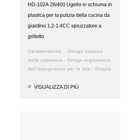
HD-102A 28/400 Ugello in schiuma in
plastica per la pulizia della cucina da
giardino 1.2-1.4CC spruzzatore a
grilletto
Caratteristiche: - Design classico
della copertura - Design ergonomico
dell’impugnatura per le dita - Doppia
struttura antiperdita - Design
durevole -...
VISUALIZZA DI PIÙ