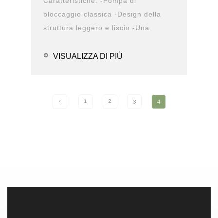
Caratteristiche: -Pompa di
bloccaggio classica -Design della
struttura leggero e liscio -Una
varietà di opzioni di ...
VISUALIZZA DI PIÙ
‹
1
2
3
4