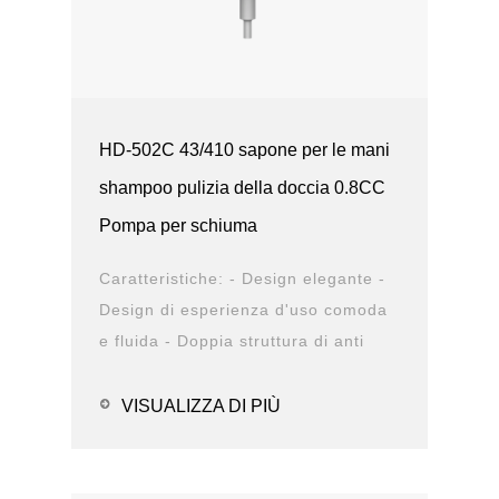
HD-502C 43/410 sapone per le mani
shampoo pulizia della doccia 0.8CC
Pompa per schiuma
Caratteristiche: - Design elegante -
Design di esperienza d'uso comoda
e fluida - Doppia struttura di anti
perdita - Diversa opzione di chiusura
- Op...
VISUALIZZA DI PIÙ