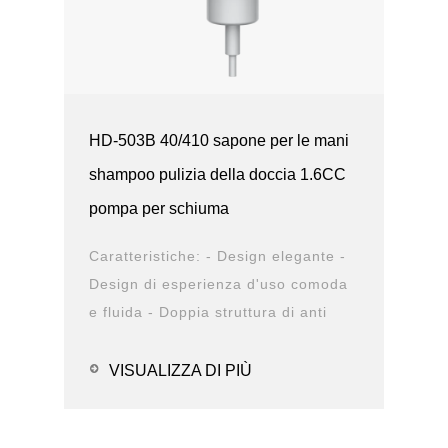
HD-503B 40/410 sapone per le mani
shampoo pulizia della doccia 1.6CC
pompa per schiuma
Caratteristiche: - Design elegante -
Design di esperienza d'uso comoda
e fluida - Doppia struttura di anti
perdita - Diversa opzione di chiusura
- Op...
VISUALIZZA DI PIÙ